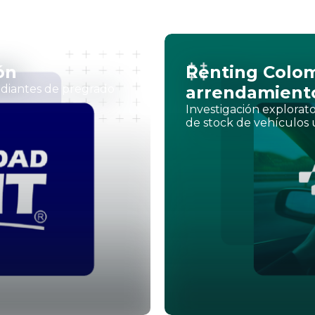
ón
Renting Colomb
tudiantes de pregrado
arrendamiento
Investigación explorat
de stock de vehículos