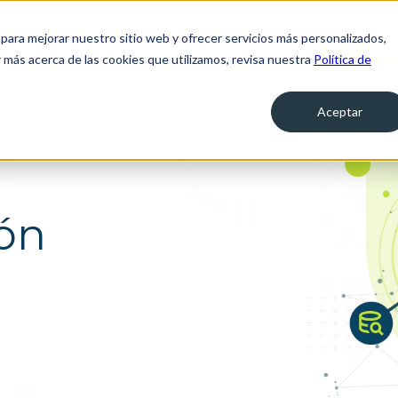
para mejorar nuestro sitio web y ofrecer servicios más personalizados,
Inicio
Portafolio
Proyectos
Blog
Acerca de
Contá
 más acerca de las cookies que utilizamos, revisa nuestra
Política de
Servicios de operación
ica
digital
o y la
Aceptar
Centro de Experiencia Digital para
Personas
de
Aseguramiento de la experiencia
ductos y
ón
 con los