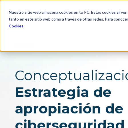
Nuestro sitio web almacena cookies en tu PC. Estas cookies sirven 
tanto en este sitio web como a través de otras redes. Para conocer
Cookies
Consultoría estratég
Investigación para el diseñ
innovación
Ir atrás
Consultoría en estrategia 
negocio
Diseño de futuros
Diseño de portafolios, pro
servicios
Conceptualizaci
Diseño de estrategia de
omnicanalidad y canales
Experiencia para múltiples
Estrategia de
stakeholders
Producto digital
Experimentos y validación
usuarios
apropiación de
ciberseguridad