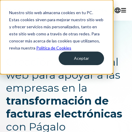
Contáctanos
Nuestro sitio web almacena cookies en tu PC.
Estas cookies sirven para mejorar nuestro sitio web
y ofrecer servicios más personalizados, tanto en
English
este sitio web como a través de otras redes. Para
Español
conocer más acerca de las cookies que utilizamos,
Ir atrás
revisa nuestra
Política de Cookies
Creación de un canal
Aceptar
web para apoyar a las
empresas en la
transformación de
facturas electrónicas
con Págalo