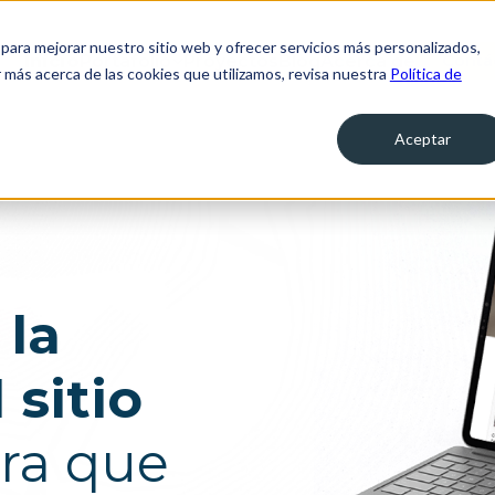
para mejorar nuestro sitio web y ofrecer servicios más personalizados,
Inicio
Portafolio
Proyectos
Blog
Acerca de
Contá
 más acerca de las cookies que utilizamos, revisa nuestra
Política de
Servicios de operación
ica
digital
o y la
Aceptar
Centro de Experiencia Digital para
Personas
de
Aseguramiento de la experiencia
ductos y
 la
 con los
 sitio
ra que