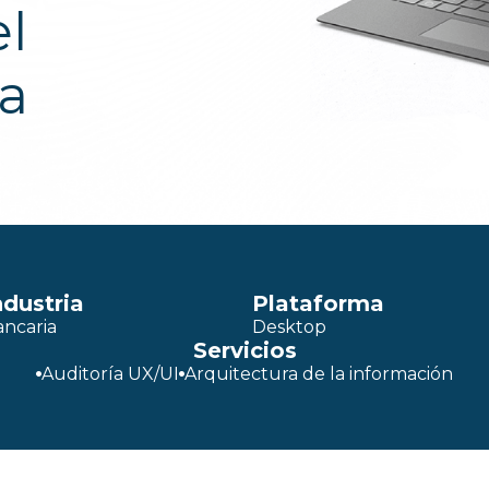
el
da
ndustria
Plataforma
ancaria
Desktop
Servicios
Auditoría UX/UI
Arquitectura de la información