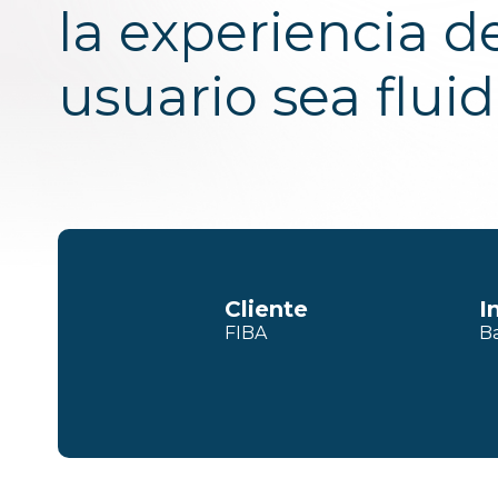
la experiencia d
usuario sea flui
Cliente
I
FIBA
B