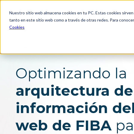
Nuestro sitio web almacena cookies en tu PC. Estas cookies sirven 
tanto en este sitio web como a través de otras redes. Para conocer
Cookies
Consultoría estratég
Investigación para el diseñ
innovación
Ir atrás
Consultoría en estrategia 
negocio
Diseño de futuros
Diseño de portafolios, pro
Optimizando la
servicios
Diseño de estrategia de
omnicanalidad y canales
arquitectura de
Experiencia para múltiples
stakeholders
Producto digital
Experimentos y validación
información del
usuarios
web de FIBA
pa