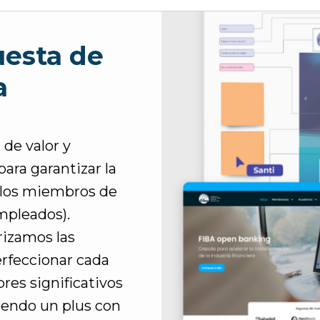
uesta de
a
de valor y
ara garantizar la
a los miembros de
mpleados).
rizamos las
erfeccionar cada
res significativos
iendo un plus con