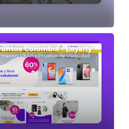
ntos Colombia - Loyalty
ormación, UX/UI y Pruebas de Usabilidad