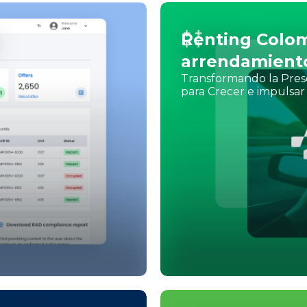
Renting Colomb
arrendamient
Transformando la Prese
para Crecer e impulsar