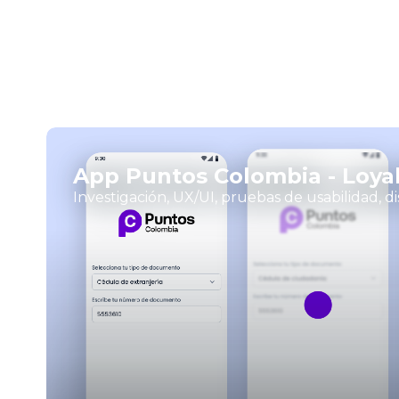
App Puntos Colombia - Loyal
Investigación, UX/UI, pruebas de usabilidad, di