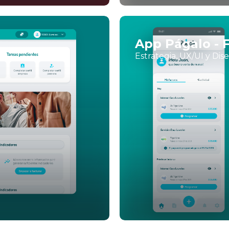
App Págalo - 
Estrategia, UX/UI y Dis