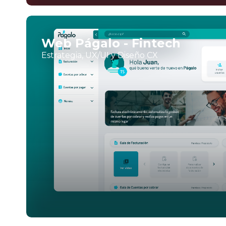
Web Págalo - Fintech
Estrategia, UX/UI y Diseño CX