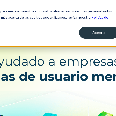
para mejorar nuestro sitio web y ofrecer servicios más personalizados,
Inicio
Portafolio
Proyectos
Blog
Acerca de
Contá
 más acerca de las cookies que utilizamos, revisa nuestra
Política de
Servicios de operación
ica
digital
o y la
Aceptar
Centro de Experiencia Digital para
Personas
de
Aseguramiento de la experiencia
ductos y
udado a empresas
ias de usuario me
 con los