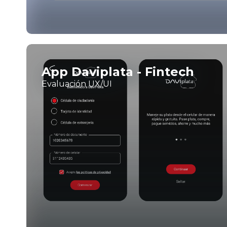
App Daviplata - Fintech
Evaluación UX/UI