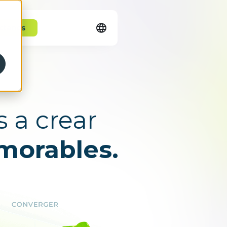
ctanos
English
Español
 a crear
morables.