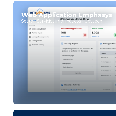
Web Application Emphasys
Sector: Servicios informáticos - Govtech