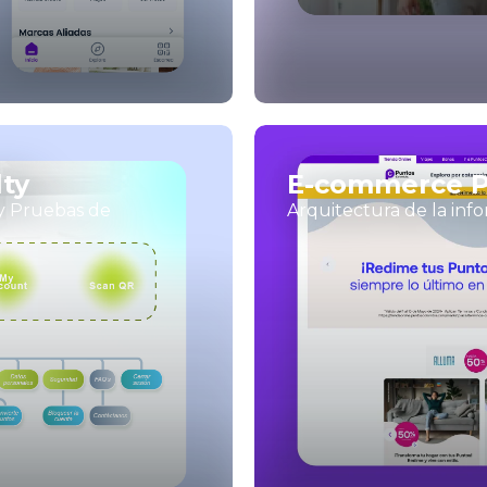
ty
E-commerce Pu
 y Pruebas de
Arquitectura de la inf