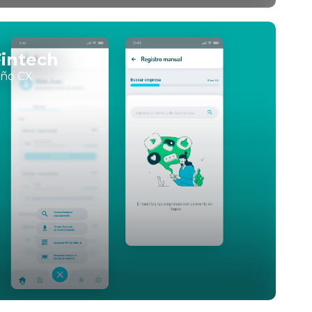
Fintech
eño CX