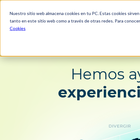
Nuestro sitio web almacena cookies en tu PC. Estas cookies sirven 
tanto en este sitio web como a través de otras redes. Para conocer
Cookies
Consultoría estratég
Investigación para el diseñ
innovación
Consultoría en estrategia 
negocio
Diseño de futuros
Diseño de portafolios, pro
Hemos ay
servicios
Diseño de estrategia de
omnicanalidad y canales
experienc
Experiencia para múltiples
stakeholders
Producto digital
Experimentos y validación
usuarios