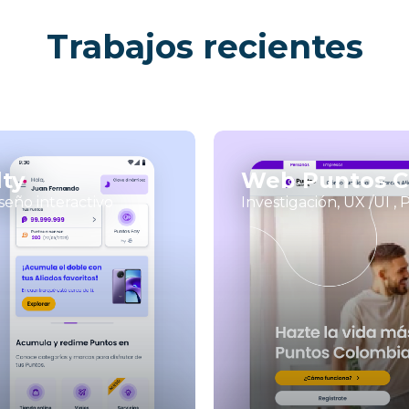
Trabajos recientes
ty
Web Puntos Co
seño interactivo
Investigación, UX /UI ,