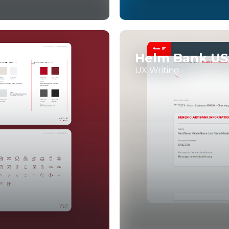
Helm Bank USA
UX Writing