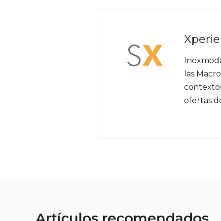
Xperi
Inexmoda 
las Macr
contextos
ofertas d
Artículos recomendados