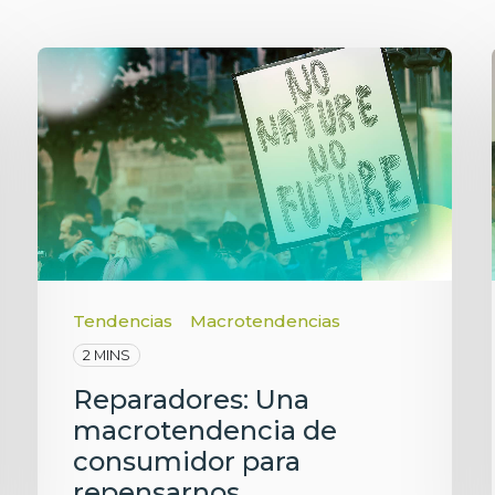
Tendencias
Macrotendencias
2 MINS
Reparadores: Una
macrotendencia de
consumidor para
repensarnos