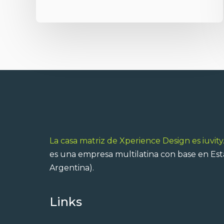
La casa matriz de Xperience Design es iuvity
es una empresa multilatina con base en Est
Argentina).
Links