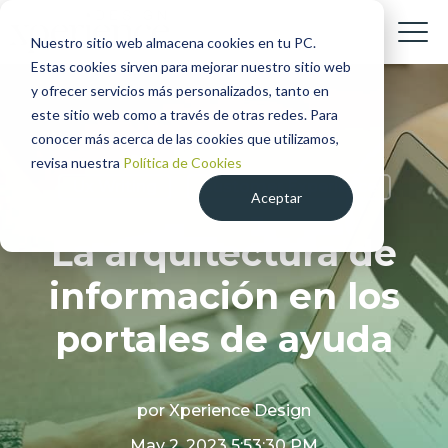
Nuestro sitio web almacena cookies en tu PC.
Estas cookies sirven para mejorar nuestro sitio web
y ofrecer servicios más personalizados, tanto en
este sitio web como a través de otras redes. Para
conocer más acerca de las cookies que utilizamos,
revisa nuestra
Política de Cookies
Ux Writing
Customer Experience
Aceptar
La arquitectura de
información en los
portales de ayuda
por
Xperience Design
May 2, 2023 5:53:30 PM